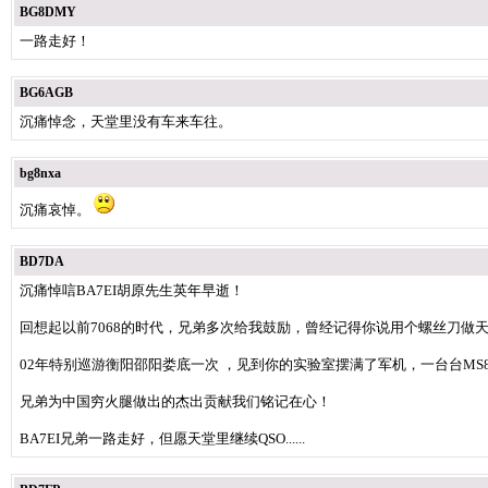
BG8DMY
一路走好！
BG6AGB
沉痛悼念，天堂里没有车来车往。
bg8nxa
沉痛哀悼。
BD7DA
沉痛悼唁BA7EI胡原先生英年早逝！
回想起以前7068的时代，兄弟多次给我鼓励，曾经记得你说用个螺丝刀做天
02年特别巡游衡阳邵阳娄底一次 ，见到你的实验室摆满了军机，一台台MS8000
兄弟为中国穷火腿做出的杰出贡献我们铭记在心！
BA7EI兄弟一路走好，但愿天堂里继续QSO......