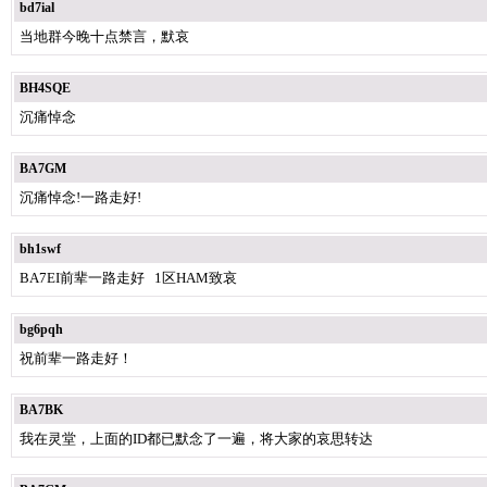
bd7ial
当地群今晚十点禁言，默哀
BH4SQE
沉痛悼念
BA7GM
沉痛悼念!一路走好!
bh1swf
BA7EI前辈一路走好 1区HAM致哀
bg6pqh
祝前辈一路走好！
BA7BK
我在灵堂，上面的ID都已默念了一遍，将大家的哀思转达