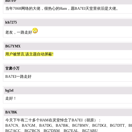
BD7FP
当年7068网络的大佬，很热心的Ham，愿BA7EI天堂里依旧是大佬。
lch7275
老友，一路走好
BG7YMX
用户被禁言,该主题自动屏蔽!
甘肃小万
BA7EI一路走好
bg1el
走好！
BA7BK
今天下午有二十多个HAM在灵堂悼念了BA7EI（胡原）：
BA7CN、BA7GM、BA7DG、BA7BK、BG7BMV、BG7DGI、BG7DTT、BD
BG7ACC、BG7BCN、BG7DXM、BG7EAL、BG7ABU