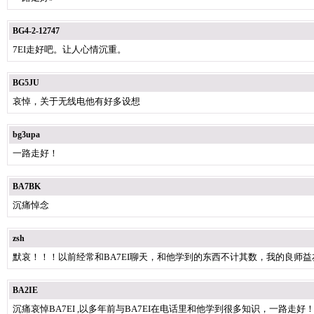
BG4-2-12747
7EI走好吧。让人心情沉重。
BG5JU
哀悼，关于无线电他有好多设想
bg3upa
一路走好！
BA7BK
沉痛悼念
zsh
默哀！！！以前经常和BA7EI聊天，和他学到的东西不计其数，我的良师
BA2IE
沉痛哀悼BA7EI ,以多年前与BA7EI在电话里和他学到很多知识，一路走好