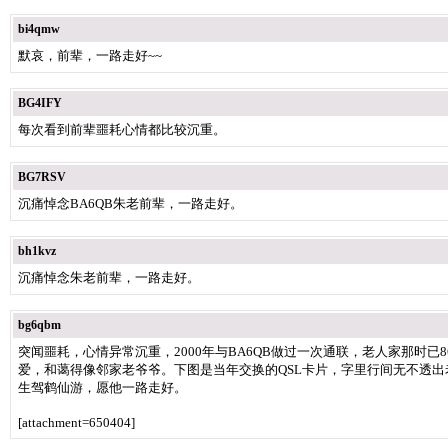
bi4qmw
默哀，前辈，一路走好~~
BG4IFY
每次看到前辈噩耗心情都比较沉重。
BG7RSV
沉痛悼念BA6QB朱老前辈，一路走好。
bh1kvz
沉痛悼念朱老前辈，一路走好。
bg6qbm
突闻噩耗，心情异常沉重，2000年与BA6QB做过一次通联，老人家那时
爱，和蔼得像邻家老爷爷。下图是当年交换的QSL卡片，字里行间无不透
生驾鹤仙游，愿他一路走好。
晚辈 BG6Q
[attachment=650404]