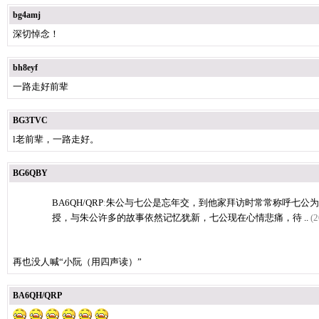
bg4amj
深切悼念！
bh8eyf
一路走好前辈
BG3TVC
l老前辈，一路走好。
BG6QBY
BA6QH/QRP
:
朱公与七公是忘年交，到他家拜访时常常称呼七公为
授，与朱公许多的故事依然记忆犹新，七公现在心情悲痛，待 ..
(2
再也没人喊“小阮（用四声读）”
BA6QH/QRP