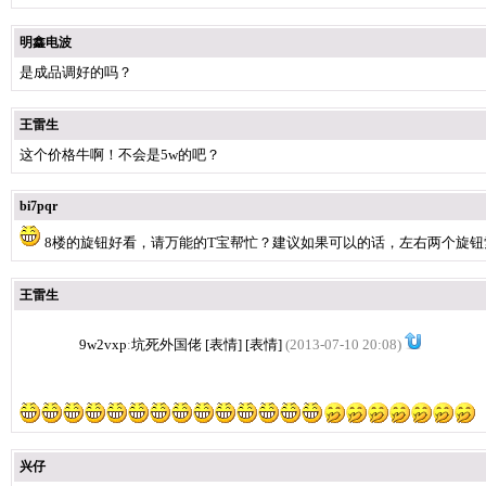
明鑫电波
是成品调好的吗？
王雷生
这个价格牛啊！不会是5w的吧？
bi7pqr
8楼的旋钮好看，请万能的T宝帮忙？建议如果可以的话，左右两个旋
王雷生
9w2vxp
:
坑死外国佬 [表情] [表情]
(2013-07-10 20:08)
兴仔