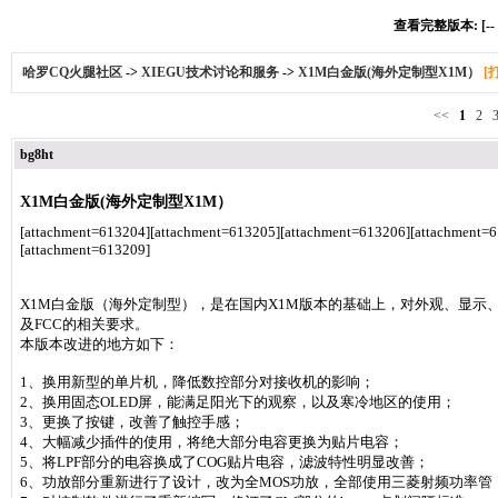
查看完整版本: [--
哈罗CQ火腿社区
->
XIEGU技术讨论和服务
->
X1M白金版(海外定制型X1M）
[
<<
1
2
bg8ht
X1M白金版(海外定制型X1M）
[attachment=613204][attachment=613205][attachment=613206][attachment=
[attachment=613209]
X1M白金版（海外定制型），是在国内X1M版本的基础上，对外观、显
及FCC的相关要求。
本版本改进的地方如下：
1、换用新型的单片机，降低数控部分对接收机的影响；
2、换用固态OLED屏，能满足阳光下的观察，以及寒冷地区的使用；
3、更换了按键，改善了触控手感；
4、大幅减少插件的使用，将绝大部分电容更换为贴片电容；
5、将LPF部分的电容换成了COG贴片电容，滤波特性明显改善；
6、功放部分重新进行了设计，改为全MOS功放，全部使用三菱射频功率管，