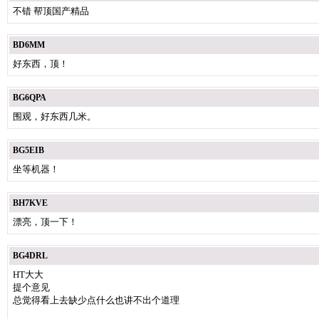
不错 帮顶国产精品
BD6MM
好东西，顶！
BG6QPA
围观，好东西几米。
BG5EIB
坐等机器！
BH7KVE
漂亮，顶一下！
BG4DRL
HT大大
提个意见
总觉得看上去缺少点什么也讲不出个道理