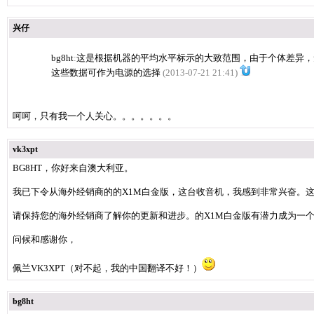
兴仔
bg8ht
:
这是根据机器的平均水平标示的大致范围，由于个体差异，
这些数据可作为电源的选择
(2013-07-21 21:41)
呵呵，只有我一个人关心。。。。。。。
vk3xpt
BG8HT，你好来自澳大利亚。
我已下令从海外经销商的的X1M白金版，这台收音机，我感到非常兴奋。
请保持您的海外经销商了解你的更新和进步。的X1M白金版有潜力成为一
问候和感谢你，
佩兰VK3XPT（对不起，我的中国翻译不好！）
bg8ht