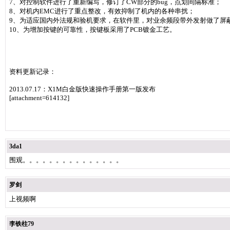
7、对控制软件进行了重新编写，修订了CW部分的bug，点划间隔标准；
8、对机内EMC进行了重点整改，有效抑制了机内的各种串扰；
9、为适应国内外法规和验机要求，在软件里，对业余频段带外发射做了屏
10、为增加按键的可靠性，按键板采用了PCB镀金工艺。
资料更新记录：
2013.07.17：X1M白金版快速操作手册第一版发布
[attachment=614132]
3da1
围观。。。。。。。。。。。。。。。
罗剑
上视频啊
李铁柱79