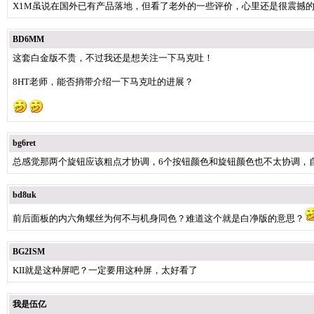
X1M虽说在国外已有产品落地，但看了老外的一些评价，心里还是很震撼
BD6MM
这套白金版不贵，不过我还是想关注一下马克吐！
8HT老师，能否捎带介绍一下马克吐的进展？
bg6ret
总感觉那两个旋钮应该粗点才协调，6个按钮颜色和旋钮颜色也不太协调，
bd8uk
前后面板的内六角螺丝为何不与机身同色？难道这个就是白净版的意思？
BG2ISM
KII就是这种屏吧？一定要用这种屏，太好看了
我是伍亿