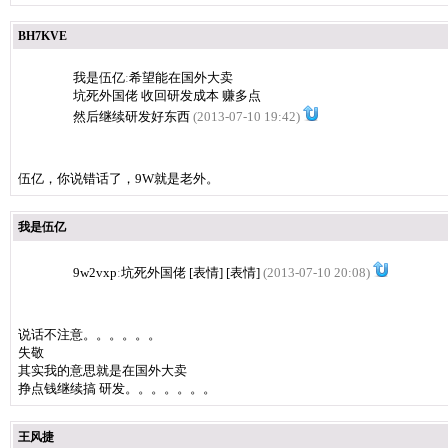
BH7KVE
我是伍亿
:
希望能在国外大卖
坑死外国佬 收回研发成本 赚多点
然后继续研发好东西
(2013-07-10 19:42)
伍亿，你说错话了，9W就是老外。
我是伍亿
9w2vxp
:
坑死外国佬 [表情] [表情]
(2013-07-10 20:08)
说话不注意。。。。。。
失敬
其实我的意思就是在国外大卖
挣点钱继续搞 研发。。。。。。。
王风捷