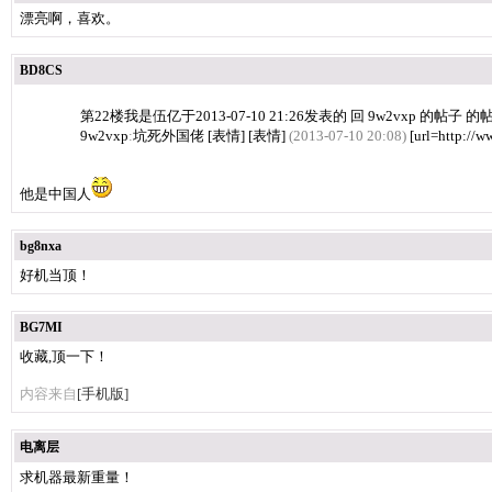
漂亮啊，喜欢。
BD8CS
第22楼我是伍亿于2013-07-10 21:26发表的 回 9w2vxp 的帖子 的
9w2vxp
:
坑死外国佬 [表情] [表情]
(2013-07-10 20:08)
[url=http://w
他是中国人
bg8nxa
好机当顶！
BG7MI
收藏,顶一下！
内容来自
[手机版]
电离层
求机器最新重量！