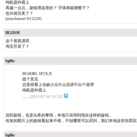
纯机器外观上
再扁一点点，旋钮用这类的？ 字体再能调整下？
也许就完美了？
[attachment=613220]
BG2ISM
这个屏真漂亮
淘宝开卖了？
bg8ht
BG4DRL
:
HT大大
提个意见
总觉得看上去缺少点什么也讲不出个道理
纯机器外观上
.......
(2013-07-10 14:32)
说到旋钮，也是头疼的事情，本地只买得到现在这样的旋钮。
你发的图片上的旋钮看起来不错，不知哪里可以买到，我们本地这些东西实
bg8ht