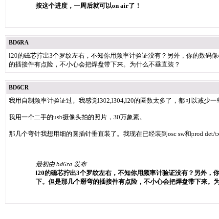
按这个进度，一周后就可以on air了！
BD6RA
l20的磁芯拧出3个罗纹左右，不知你用频率计验证没有？另外，你的数码
的插接件有点险，不小心会把焊盘带下来。为什么不垂直装？
BD6CR
我用自制频率计验证过。我感觉l302,l304,l20的圈数太多了，都可以减
我用一个二手的usb摄像头拍的照片，30万象素。
那几个弯针我想用细的圆插针垂直装了。我现在已经装到osc sw和prod det/tx 
最初由 bd6ra 发布
l20的磁芯拧出3个罗纹左右，不知你用频率计验证没有？另外，
下。但是那几个掰弯的插接件有点险，不小心会把焊盘带下来。