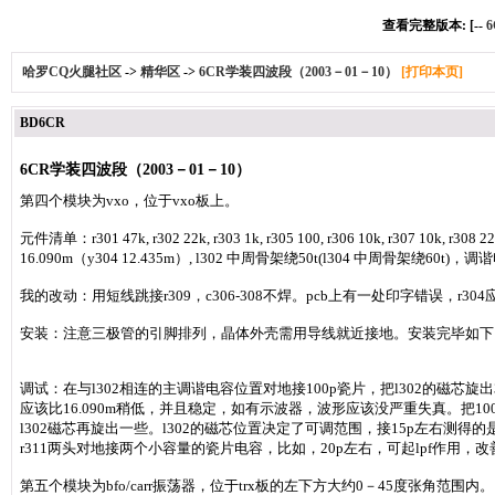
查看完整版本: [--
哈罗CQ火腿社区
->
精华区
->
6CR学装四波段（2003－01－10）
[打印本页]
BD6CR
6CR学装四波段（2003－01－10）
第四个模块为vxo，位于vxo板上。
元件清单：r301 47k, r302 22k, r303 1k, r305 100, r306 10k, r307 10k, r308 220,
16.090m（y304 12.435m）, l302 中周骨架绕50t(l304 中周骨架绕60t)，调谐电
我的改动：用短线跳接r309，c306-308不焊。pcb上有一处印字错误，r304应
安装：注意三极管的引脚排列，晶体外壳需用导线就近接地。安装完毕如下
调试：在与l302相连的主调谐电容位置对地接100p瓷片，把l302的磁芯旋
应该比16.090m稍低，并且稳定，如有示波器，波形应该没严重失真。把1
l302磁芯再旋出一些。l302的磁芯位置决定了可调范围，接15p左右测
r311两头对地接两个小容量的瓷片电容，比如，20p左右，可起lpf作用，
第五个模块为bfo/carr振荡器，位于trx板的左下方大约0－45度张角范围内。