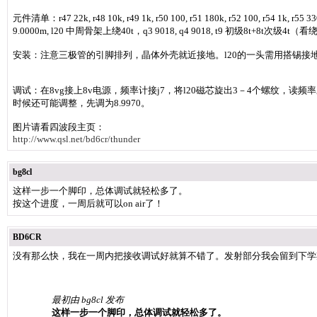
元件清单：r47 22k, r48 10k, r49 1k, r50 100, r51 180k, r52 100, r54 1k, r55 330
9.0000m, l20 中周骨架上绕40t，q3 9018, q4 9018, t9 初级8t+8t次级4
安装：注意三极管的引脚排列，晶体外壳就近接地。l20的一头需用搭锡接
调试：在8vg接上8v电源，频率计接j7，将l20磁芯旋出3－4个螺纹，读
时候还可能调整，先调为8.9970。
图片请看四波段主页：
http://www.qsl.net/bd6cr/thunder
bg8cl
这样一步一个脚印，总体调试就轻松多了。
按这个进度，一周后就可以on air了！
BD6CR
没有那么快，我在一周内把接收调试好就算不错了。发射部分我会留到下学
最初由 bg8cl 发布
这样一步一个脚印，总体调试就轻松多了。