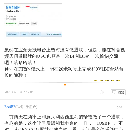
虽然在业余无线电台上暂时没有做通联，但是，能在抖音视
频房间做眼球的QSO也算是一次BF和BF的一次愉快交流
吧！哈哈哈哈！
预计在FT8的模式上，能在20米频段上完成和9V1BF台站台
长的通联！
先做个通联计划吧！留个念想！哈哈哈哈！
2026-06-13 07:47:04
回复
BA9BF
(Lv6注册用户)
#
23
前两天在频率上和意大利西西里岛的蛤蟆做了一个通联，
有趣的是，这个呼号后缀和我电台的一样，：IQ9BF 。不
过，从QRZ.COM网站他的自转上看，应该是个俱乐部电台