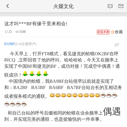
-->
火腿文化
这才叫***BF有缘千里来相会!
收藏
25
3188
新版来袭
BA9BF
(Lv6注册用户)
#
20
今天早上，打开FT8模式，看见捷克的蛤蟆OK2BF在呼
叫CQ ,立即回答了他的呼叫。哈哈哈哈，今天又在频率上
实现了中国BF和捷克的BF，成功对接！完成空中偶遇！通
联成功！
中国境内的蛤蟆，我BA9BF台站很早以前就是实现了
和：BA2BF BA5BF BA6BF BA7BF台站台长的互相话务
或者报务模式的通联。
偶遇
和自己台站的呼号后缀相同的蛤蟆在业余频率上
到，并实现完美的通联，也是挺愉悦的一件幸事。