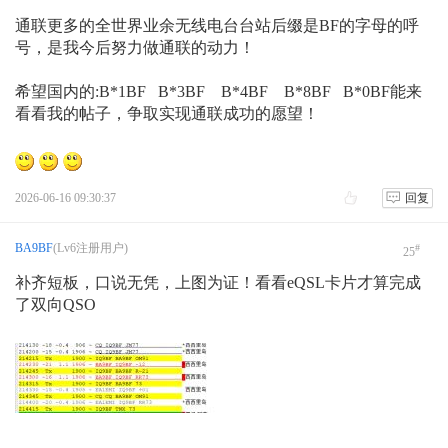
紧接着又通联一个法国的蛤蟆 ：F8DBF 和BF也有点小关
通联更多的全世界业余无线电台台站后缀是BF的字母的呼
联！哈哈哈哈哈！
号，是我今后努力做通联的动力！
发个帖子，做个留念！
希望国内的:B*1BF B*3BF B*4BF B*8BF B*0BF能来
看看我的帖子，争取实现通联成功的愿望！
2026-06-16 09:30:37
回复
BA9BF
(Lv6注册用户)
#
25
补齐短板，口说无凭，上图为证！看看eQSL卡片才算完成
了双向QSO