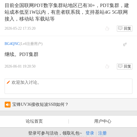
目前全国联网PDT数字集群站地区已有30+，PDT集群，建
站成本低至1W以内，有意者联系我，支持基站4G 5G联网
接入，移动站 车载站等
2026-05-22 17:35:20
回复
BG4QNC
(Lv6注册用户)
#
6
继续。PDT集群
2026-06-01 19:20:50
回复
欢迎加入讨论。
宝锋UV36接收短波SSB如何？
新人报到 请求激活 字母改为大写
论坛首页
用户中心
test
登录可参与活动，领取礼包~
登录
|
注册