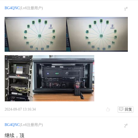
新人报到 请求激活 字母改为大写
BG4QNC
(Lv6注册用户)
#
1
test
AVRT4 DIGI 不轉發
AS-158海岛编号的诞生
月坨岛登上IOTA海岛名单始末
2024-09-07 13:16:34
回复
BG4QNC
(Lv6注册用户)
#
2
继续，顶