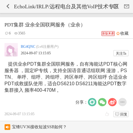
-->
EchoLink/IRLP/远程电台及其他VoIP技术专区
PDT集群 业余全国联网服务（业余）
收藏
6
3565
新版来袭
BG4QNC
(Lv6注册用户)
2024-09-07 13:15:05
关注Ta
提供业余PDT集群全国联网服务，自有海能迖PDT核心网
服务器 ，固定IP专线，支持全国语音通话组联网 漫游，PS
TN、 单呼、组呼、跨组呼、跨区单呼、跨区组呼 合适业余
PDT或救援队使用，适合DS6210 DS6211海能达PDT数字
集群接入 频率400-470M 。
分享：
2024-09-07 13:15:05
回复
宝锋UV36接收短波SSB如何？