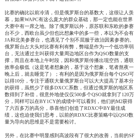
比赛的确比以前冷清，但是俄罗斯台的基数大，这很让人羡
慕，如果WAPC有这么庞大的群众基础，那一定也能在世界
大赛中有一席之地。除了俄罗斯以外，原苏联和东欧的参赛
台不少，西欧台虽少但也比想象中的多一些，本以为不会有
JA和北美参赛台，也遇见了个别不屈服于政治因素参赛的。
俄罗斯台占大头对比赛有利有弊，弊端是作为一个低功率弱
台，无法通过主叫获得大量周边地区台作为QSO数量的支
撑，而且在本地上午时段，因和俄罗斯传播出现空挡，通联
效率会极低（这是笔者想象的，基于这个想象，笔者熬夜一
晚上后，就去睡觉了）；有利的是因为俄罗斯台每个QSO可
以得10分，专注于通联大量俄罗斯台可以大大提高了基本分
的获得，虽然少了很多DXCC系数，但通过俄罗斯的地区系
数得到了补偿，很意外地使仅仅500多个QSO就拿到了120万
分，同样可以在BY1CY的成绩中可以看到，他们的M2获得
了六百多万的高分，恭喜他们创造了RDXC中BY最佳成
绩，这也迫使我们思考，以前的RDXC比赛策略中以QSO数
量为导向的思维是不是需要检讨。
另外，在比赛中明显感到高波段有了很大的改善，当前的SF