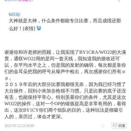
5
bd1iij
:
大神就是大神，什么条件都能专注比赛，而且成绩还那
么好！[表情]
谢谢你和许老师的照顾，让我实现了BY1CRA/WO22的大满
贯，通联WO22用的是同一套天线，我知道我的接收还可
以，在平均水平之上，但是我的发射的确弱，每次都是靠你
们的金耳朵把我的呼号从噪声中检出，再次感谢你们所有ｏ
ｐ。
２０１９年后的大部分比赛我都很无奈，因为我已经习惯了
大台操作，回到小米加步枪很不习惯。只是比赛的底子还没
有丢，也能保持平常心。特别羡慕你们的条件，尤其是这次
WO22的操作，这对一个OP的锻炼提高是非常有用的，看得
出，这次BY1CY你们两个组队的目的，这种玩法是很吸引
人的，亲历过，体会才更深。
2022-03-22 22:20:09
回复