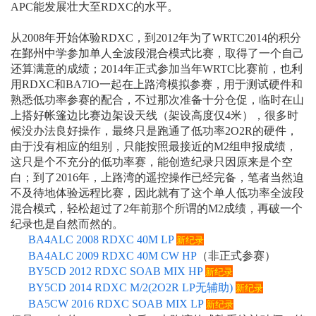
APC能发展壮大至RDXC的水平。
从2008年开始体验RDXC，到2012年为了WRTC2014的积分
在鄞州中学参加单人全波段混合模式比赛，取得了一个自己
还算满意的成绩；2014年正式参加当年WRTC比赛前，也利
用RDXC和BA7IO一起在上路湾模拟参赛，用于测试硬件和
熟悉低功率参赛的配合，不过那次准备十分仓促，临时在山
上搭好帐篷边比赛边架设天线（架设高度仅4米），很多时
候没办法良好操作，最终只是跑通了低功率2O2R的硬件，
由于没有相应的组别，只能按照最接近的M2组申报成绩，
这只是个不充分的低功率赛，能创造纪录只因原来是个空
白；到了2016年，上路湾的遥控操作已经完备，笔者当然迫
不及待地体验远程比赛，因此就有了这个单人低功率全波段
混合模式，轻松超过了2年前那个
所谓的
M2成绩，再破一个
纪录也是自然而然的。
BA4ALC 2008 RDXC 40M LP
新纪录
BA4ALC 2009 RDXC 40M CW HP
（非正式参赛）
BY5CD 2012 RDXC SOAB MIX HP
新纪录
BY5CD 2014 RDXC M/2(2O2R LP无辅助)
新纪录
BA5CW 2016 RDXC SOAB MIX LP
新纪录