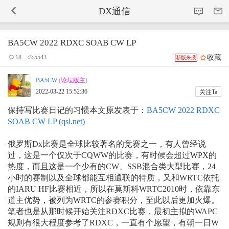
-->
DX通信
BA5CW 2022 RDXC SOAB CW LP
收藏
18
5543
新版来袭
BA5CW
(
论坛版主
)
2022-03-22 15:52:36
关注Ta
保持写比赛日记的习惯本文原发表于：
BA5CW 2022 RDXC
SOAB CW LP (qsl.net)
俄罗斯Dx比赛是全球比较著名的竞赛之一，有人曾经说
过，这是一个仅次于CQWW的比赛，有时候会超过WPX的
热度，而且这是一个少有的CW、SSB混合类大型比赛，24
小时的赛制以及全球都能互相通联的特质，又和WRTC依托
的IARU HF比赛相近，所以在莫斯科WRTC2010时，依靠东
道主优势，被列为WRTC的参赛积分，至此以后更加火爆。
笔者也是从那时候开始关注RDXC比赛，最初主拟的WAPC
规则有很大程度参考了RDXC，一直有个愿望，有朝一日W