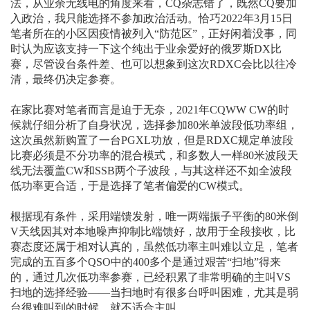
法，从业余无线电的角度来看，CQ杂志错了，既然CQ要加
入政治，我只能选择不参加政治活动。恰巧2022年3月15日
笔者所在的小区因疫情被列入“防范区”，正好闲着没事，同
时认为应该支持一下这个纯出于业余爱好的俄罗斯DX比
赛，尽管设台条件差、也可以想象到这次RDXC会比以往冷
清，最终仍决定参赛。
在家比赛对笔者而言是迫于无奈，2021年CQWW CW的时
候就仔细分析了自身状况，选择参加80米单波段低功率组，
这次虽然新购置了一台PGXL功放，但是RDXC规定单波段
比赛必须是不分功率的混合模式，和多数人一样80米波段天
线无法覆盖CW和SSB两个子波段，与其这样还不如全波段
低功率更合适，于是选择了笔者偏爱的CW模式。
根据现有条件，采用端馈发射，唯一两端振子平衡的80米倒
V天线因其对本地噪声抑制比端馈好，故用于全段接收，比
赛态度还属于相对认真的，虽然低功率主叫难以立足，笔者
完成的五百多个QSO中的400多个是通过艰苦“扫地”得来
的，通过几次低功率参赛，已经积累了非常明确的主叫VS
扫地的选择经验——当扫地时有很多台呼叫困难，尤其是弱
台很难叫到的时候，就不适合主叫。