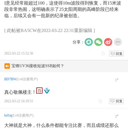
I意见经常能超过100，这使得10m波段得到恢复，而15米波
段非常热闹，这明确表示了25太阳周期的高峰阶段已经来
临，后续又会有一批新的纪录被创造。
[ 此帖被BA5CW在2022-03-22 22:31重新编辑 ]
分享：
2022-03-22 15:52:36
回复
宝锋UV36接收短波SSB如何？
新人报到 请求激活 字母改为大写
BD7BW
(Lv6注册用户)
#
1
test
真心敬佩楼主！
AVRT4 DIGI 不轉發
2022-03-22 16:19:51
回复
AS-158海岛编号的诞生
bd1iij
(Lv6注册用户)
#
2
月坨岛登上IOTA海岛名单始末
大神就是大神，什么条件都能专注比赛，而且成绩还那么