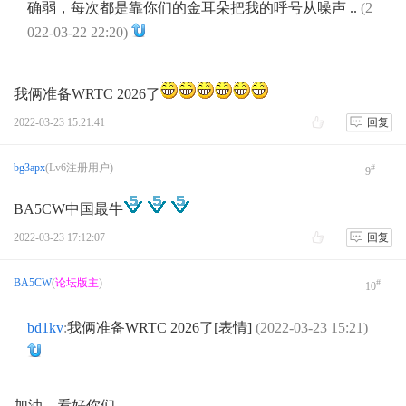
确弱，每次都是靠你们的金耳朵把我的呼号从噪声 ..
(2
022-03-22 22:20)
我俩准备WRTC 2026了
2022-03-23 15:21:41
回复
bg3apx
(Lv6注册用户)
#
9
BA5CW中国最牛
2022-03-23 17:12:07
回复
BA5CW
(
论坛版主
)
#
10
bd1kv
:
我俩准备WRTC 2026了[表情]
(2022-03-23 15:21)
加油，看好你们