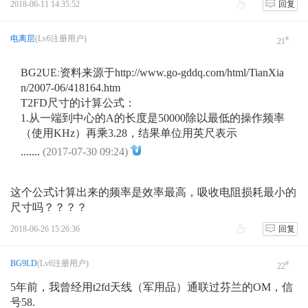
2018-06-11 14:35:52
回复
电离层
(Lv6注册用户)
#
21
BG2UE
:
资料来源于http://www.go-gddq.com/html/TianXia
n/2007-06/418164.htm
T2FD尺寸的计算公式：
1.从一端到中心的A的长度是50000除以最低的操作频率
（使用KHz）再乘3.28，结果单位用英尺表示
.......
(2017-07-30 09:24)
这个公式计算出来的频率是效率最高，吸收电阻损耗最小的
尺寸吗？？？？
2018-06-26 15:26:36
回复
BG9LD
(Lv6注册用户)
#
22
5年前，我曾经用t2fd天线（军用品）通联过芬兰的OM，信
号58.