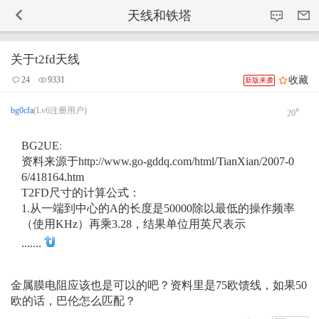
-->
天线和铁塔
关于t2fd天线
收藏
24
9331
新版来袭
bg0cfa
(Lv6注册用户)
#
20
BG2UE
:
资料来源于http://www.go-gddq.com/html/TianXian/2007-0
6/418164.htm
T2FD尺寸的计算公式：
1.从一端到中心的A的长度是50000除以最低的操作频率
（使用KHz）再乘3.28，结果单位用英尺表示
.......
金属膜电阻应该也是可以的吧？资料里是75欧馈线，如果50
欧的话，巴伦怎么匹配？