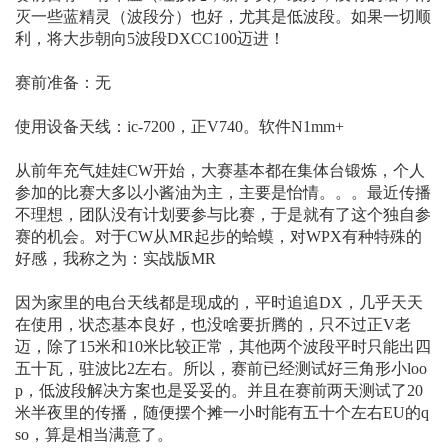
灭一些蓝精灵（波段分）也好，尤其是低波段。如果一切顺
利，将大步朝向5波段DXCC100迈进！
赛前准备：无
使用设备天线：ic-7200，正V740。软件N1mm+
从前年充气娃娃CW开始，大赛基本都在集体台锻炼，个人
参加的比赛大多以小酱油为主，主要是怡情。。。最近传播
不理想，团队没有计划要参与比赛，于是就有了这个独自参
赛的机会。对于CW从MR起步的蛤蟆，对WPX有种特殊的
好感，我称之为：实战版MR
因为家里的电台天线都是现成的，平时追追DX，几乎天天
在使用，状态基本良好，也没啥要折腾的，只不过正V老
迈，除了15米和10米比较正常，其他两个波段平时只能出四
五十瓦，驻波比2左右。所以，赛前已经测试好三角形小loo
p，低波段解决方案也是妥妥的。并且在赛前两天测试了20
米半夜里的传播，随便摆个摊一小时能有五十个左右EU的q
so，算是相当满意了。