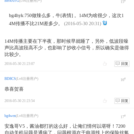
BH4AYG
(Lv6注册用户)
#
15
bg4hyk
:
750做辣么多，牛[表情] 。14M为啥很少，这次1
4M传播不比21M差多少。
(2016-05-30 20:31)
14M传播主要在下半夜，那时候早就睡了，另外，低波段噪
声比高波段高不少，也影响了抄收小信号，所以确实是做得
比较少。
2016-05-30 21:23:07
回复
BD8CS
(Lv6注册用户)
#
16
恭喜贺喜
2016-05-30 21:23:54
回复
bg4wen
(Lv6注册用户)
#
17
安逸哥V5，酱油都打的这么好，让俺们情何以堪呀！7200
自动关机问题是通病了，问题根源在于电源线上的保险丝氧