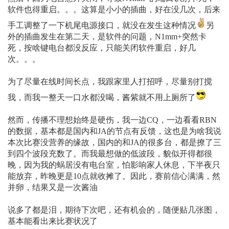
软件也得重启。。。这算是小小的插曲，好在没几次，后来
手工调整了一下机尾电源接口，就没在发生这种情况
另
外的插曲发生在第二天，是软件的问题，N1mm+突然卡
死，按啥键电台都没反应，只能关闭软件重启，好几
次。。。
为了尽量在线时间长点，我跟家里人打招呼，尽量别打搅
我，而我一整天一口水都没喝，酱紫就不用上厕所了
然而，传播不理想始终是硬伤，我一边CQ，一边看看RBN
的数据，基本都是国内和JA的节点有反馈，这也是为啥我说
本次比赛没营养的缘故，国内的和JA的很多台，都是撩了三
到四个波段充数了。而我最想做的低波段，貌似开得都很
晚，因为我的蜗居没有电台室，怕影响家人休息，下半夜只
能放弃，昨晚更是10点就收摊了。因此，赛前信心满满，然
并卵，结果又是一次酱油
说多了都是泪，期待下次吧，还有机会的，随便贴几张图，
基本能看出来比赛状况了