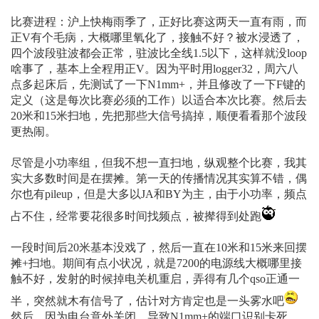
比赛进程：沪上快梅雨季了，正好比赛这两天一直有雨，而
正V有个毛病，大概哪里氧化了，接触不好？被水浸透了，
四个波段驻波都会正常，驻波比全线1.5以下，这样就没loop
啥事了，基本上全程用正V。因为平时用logger32，周六八
点多起床后，先测试了一下N1mm+，并且修改了一下F键的
定义（这是每次比赛必须的工作）以适合本次比赛。然后去
20米和15米扫地，先把那些大信号搞掉，顺便看看那个波段
更热闹。
尽管是小功率组，但我不想一直扫地，纵观整个比赛，我其
实大多数时间是在摆摊。第一天的传播情况其实算不错，偶
尔也有pileup，但是大多以JA和BY为主，由于小功率，频点
占不住，经常要花很多时间找频点，被撵得到处跑
一段时间后20米基本没戏了，然后一直在10米和15米来回摆
摊+扫地。期间有点小状况，就是7200的电源线大概哪里接
触不好，发射的时候掉电关机重启，弄得有几个qso正通一
半，突然就木有信号了，估计对方肯定也是一头雾水吧
然后，因为电台意外关闭，导致N1mm+的端口识别卡死，