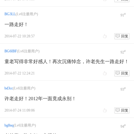
BG3LL
(Lv6注册用户)
#
91
一路走好！
2014-07-22 10:28:57
回复
BG6IBF
(Lv6注册用户)
#
92
童老写得非常好感人！再次沉痛悼念，许老先生一路走好！
2014-07-22 12:24:21
回复
bd3cc
(Lv6注册用户)
#
93
许老走好！2012年一面竟成永别！
2014-07-24 11:09:06
回复
bg8nq
(Lv6注册用户)
#
94