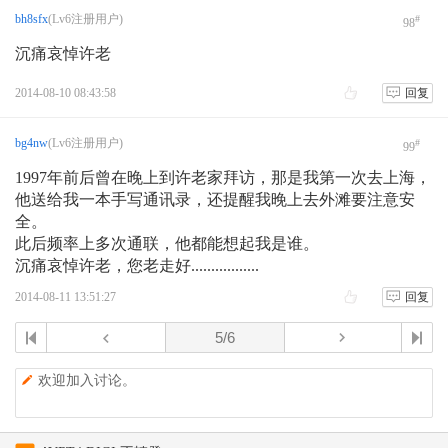
bh8sfx
(Lv6注册用户)
#
98
沉痛哀悼许老
2014-08-10 08:43:58
回复
bg4nw
(Lv6注册用户)
#
99
1997年前后曾在晚上到许老家拜访，那是我第一次去上海，
他送给我一本手写通讯录，还提醒我晚上去外滩要注意安
全。
此后频率上多次通联，他都能想起我是谁。
沉痛哀悼许老，您老走好.................
2014-08-11 13:51:27
回复
欢迎加入讨论。
test