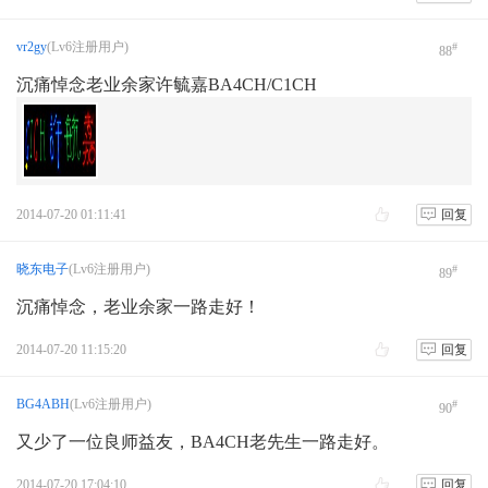
vr2gy
(Lv6注册用户)
#
88
沉痛悼念老业余家许毓嘉BA4CH/C1CH
2014-07-20 01:11:41
回复
晓东电子
(Lv6注册用户)
#
89
沉痛悼念，老业余家一路走好！
2014-07-20 11:15:20
回复
BG4ABH
(Lv6注册用户)
#
90
又少了一位良师益友，BA4CH老先生一路走好。
2014-07-20 17:04:10
回复