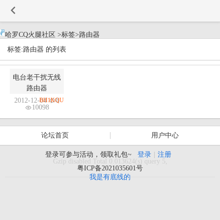
-->
哈罗CQ火腿社区
>
标签
>
路由器
标签:路由器 的列表
电台老干扰无线
路由器
2012-12-04
BH1KQU
8
10098
论坛首页
用户中心
登录可参与活动，领取礼包~
登录
|
注册
Gzip disabled Total 0.013624(s) query 5,
粤ICP备2021035601号
我是有底线的