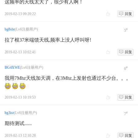
这频率的天线太大了，很少有人啊！
2019-02-13 09:20:22
回复
bg8sbr
(Lv6注册用户)
#
5
拉了根37米端馈天线,频率上没人呼叫呀!
2019-02-13 10:02:41
回复
BG4XWE
(Lv6注册用户)
#
6
我用7Mhz天线加天调，在3Mhz上发射也通过不少台。。。
2019-02-13 10:19:53
回复
bg3isr
(Lv6注册用户)
#
7
期待测试......
2019-02-13 12:10:28
回复