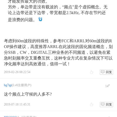
才能发挥最大的功效。
另外，单边带是没有载波的，“频点”是个虚拟概念。无
论上边带还是下边带，带宽都是2.5kHz, 不存在节约还
是浪费的问题。
考虑到60m波段的特殊性，参考FCC和ARRL对60m波段的R
OP操作建议，高度推荐ARRL在此波段的固化频道概念，划
分SSB，CW，DIGITAL三种业务的不同频道，以避免在紧
急时刻频率交叉重叠互扰，这种专业方式在复杂情况下可以
净化频率达到高效通信，值得一试！
2019-02-26 08:22:54
回复
bg7igi
(Lv6注册用户)
#
14
这个频点上守候的人多不?
2019-07-18 11:45:31
回复