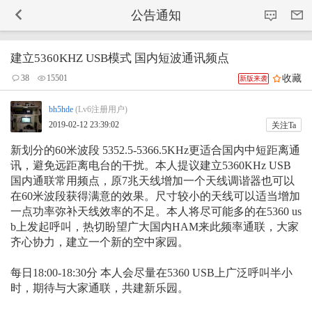
-->
公告通知
建立5360KHZ USB模式 国内短波通讯频点
收藏
38
15501
新版来袭
bh5hde
(Lv6注册用户)
2019-02-12 23:39:02
关注Ta
新划分的60米波段 5352.5-5366.5KHz更适合国内中短距离通
讯，避免远距离电台的干扰。本人提议建立5360KHz USB
国内通联常用频点，原7兆天线增加一个天线调谐器也可以
在60米波段获得满意的效果。尺寸较小的天线可以适当增加
一点功率弥补天线效率的不足。本人将尽可能多的在5360 us
b上发起呼叫，热切盼望广大国内HAM来此频率通联，大家
齐心协力，建立一个新的空中家园。
每日18:00-18:30分 本人会尽量在5360 USB上广泛呼叫半小
时，期待与大家通联，共建新乐园。