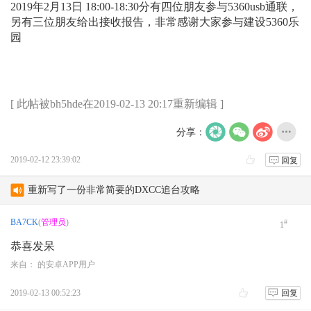
2019年2月13日 18:00-18:30分有四位朋友参与5360usb通联，
另有三位朋友给出接收报告，非常感谢大家参与建设5360乐
园
[ 此帖被bh5hde在2019-02-13 20:17重新编辑 ]
分享：
2019-02-12 23:39:02
回复
重新写了一份非常简要的DXCC追台攻略
pepple-HF 项目
BA7CK
(
管理员
)
#
1
恭喜发呆
[软件] Isobar：开源跨平台气象传真解
来自： 的安卓APP用户
宝锋UV36接收短波SSB如何？
2019-02-13 00:52:23
回复
新人报到 请求激活 字母改为大写