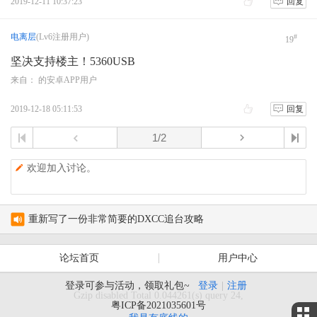
2019-12-11 10:37:23
回复
电离层
(Lv6注册用户)
#
19
坚决支持楼主！5360USB
来自： 的安卓APP用户
2019-12-18 05:11:53
回复
欢迎加入讨论。
重新写了一份非常简要的DXCC追台攻略
pepple-HF 项目
论坛首页
用户中心
[软件] Isobar：开源跨平台气象传真解
登录可参与活动，领取礼包~
登录
|
注册
Gzip disabled Total 0.044261(s) query 24,
宝锋UV36接收短波SSB如何？
粤ICP备2021035601号