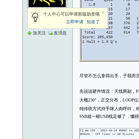
注册用户
个人中心可以申请新版勋章哦
立即申请
知道了
1142
发帖
加关注
发消息
尽管不怎么拿得出手，于我而
先说说硬件情况：天线两副，PNV牌
大概230°，正交分布，LOOP
纯传统方式持手咪人肉呼叫，哈哈。
SSB就一根USB线足够了，