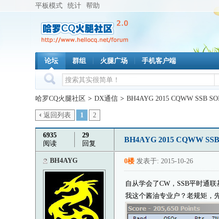
平板模式
统计
帮助
论坛
群组
火腿广场
手机客户端
哈罗CQ火腿社区
>
DX通信
>
BH4AYG 2015 CQWW SSB 
返回列表
1
2
6935
29
BH4AYG 2015 CQWW S
阅读
回复
BH4AYG
0楼
发表于: 2015-10-26
自从学会了CW，SSB平时通
我这个酱油专业户？老规矩，