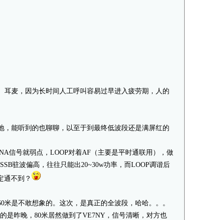
T、耳麦，因为长时间人工呼叫容易过早进入疲劳期，人的
就算扫地，能听到的也聊聊，以至于到最终低波段还是满屏红的
A信号就弱点，LOOP对着AF（主要是平时通联用），做
SB驻波偏高，往往只能出20~30w功率，而LOOP调谐后
定通不到？
160米是不敢想象的。这次，是真正的全波段，哈哈。。。
喜的是昨晚，80米居然做到了VE7NY，信号清晰，对方也