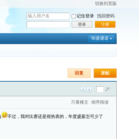
切换到宽版
用
记住登录
找回密码
户
密
登录
注册
名
码
快捷通道
回复
发帖
只看楼主
倒序阅读
搞
不过，我对比赛还是很热衷的，年度盛宴怎可少了