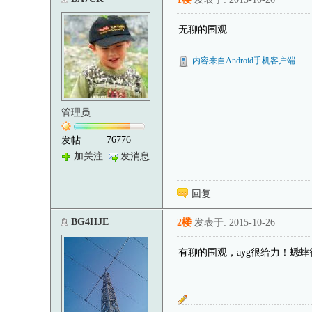
无聊的围观
内容来自Android手机客户端
管理员
76776
发帖
加关注
发消息
回复
BG4HJE
2楼
发表于: 2015-10-26
有聊的围观，ayg很给力！蟋蟀