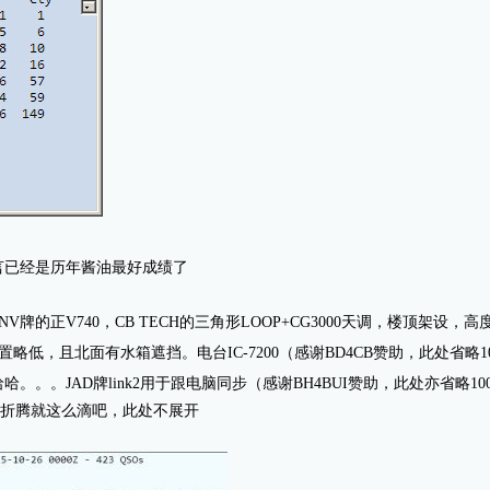
言已经是历年酱油最好成绩了
的正V740，CB TECH的三角形LOOP+CG3000天调，楼顶架设，高度60
位置略低，且北面有水箱遮挡。电台IC-7200（感谢BD4CB赞助，此处省略1
。。JAD牌link2用于跟电脑同步（感谢BH4BUI赞助，此处亦省略10
懒得折腾就这么滴吧，此处不展开