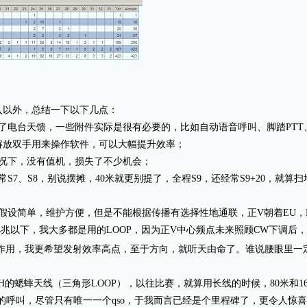
入以外，总结一下以下几点：
了电台天馈，一些附件实际是很有必要的，比如自动语音呼叫、脚踏PT
解放双手用来操作软件，可以大幅提升效率；
的情况下，没有值机，损失了不少机会；
常S7、S8，别说摆摊，40米就更别提了，全程S9，还经常S9+20，
假设简单，维护方便，但是不能根据传播有选择性地通联，正V朝着EU，N
4兆以下，我大多都是用的LOOP，因为正V中心频点未来照顾CW下调后，S
心理作用，我更希望发射效率高点，至于方向，就听天由命了。谁说腰眼里一
CH的蟋蟀天线（三角形LOOP），以往比赛，就算用长线的时候，80米和
0米的呼叫，尽管只有唯一一个qso，于我而言已经是个里程碑了，更令人惊