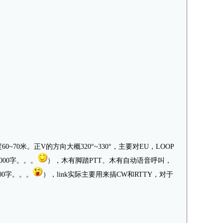
~70米。正V的方向大概320°~330°，主要对EU，LOOP
000字。。。
），木有脚踏PTT、木有自动语音呼叫，
00字。。。
），link实际主要用来搞CW和RTTY，对于