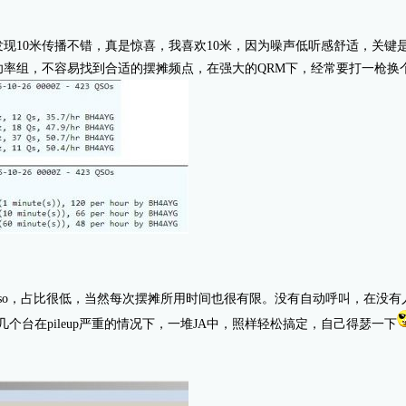
发现10米传播不错，真是惊喜，我喜欢10米，因为噪声低听感舒适，关键
功率组，不容易找到合适的摆摊频点，在强大的QRM下，经常要打一枪换
so，占比很低，当然每次摆摊所用时间也很有限。没有自动呼叫，在没
个台在pileup严重的情况下，一堆JA中，照样轻松搞定，自己得瑟一下