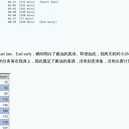
rt late、End early，瞬间明白了酱油的真谛。即便如此，我两天耗
娃的任务落在我身上，因此奠定了酱油的基调，没有刻意准备，没有比赛计