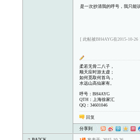
是一次抄清我的呼号，我只能说
[ 此帖被BH4AYG在2015-10-26
柔若无骨二八子，
顺天应时游太虚；
如何觅取何首乌，
水远山高仙家有。
呼号：BH4AYG
QTH：上海徐家汇
QQ：34601046
回复
分享到
BA7CK
1楼
发表于: 2015-10-26