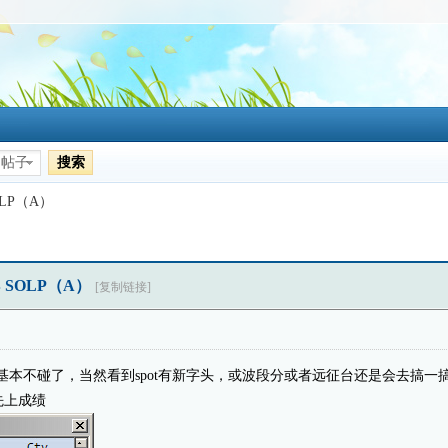
搜索
帖子
SOLP（A）
SB SOLP（A）
[复制链接]
联基本不碰了，当然看到spot有新字头，或波段分或者远征台还是会去搞一
先上成绩