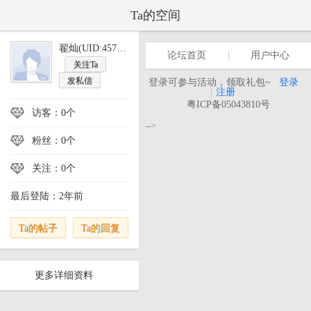
Ta的空间
翟灿(UID:457006)
论坛首页
用户中心
关注Ta
发私信
登录可参与活动，领取礼包~
登录
|
注册
粤ICP备05043810号
访客：0个
-->
粉丝：0个
关注：0个
最后登陆：2年前
Ta的帖子
Ta的回复
更多详细资料