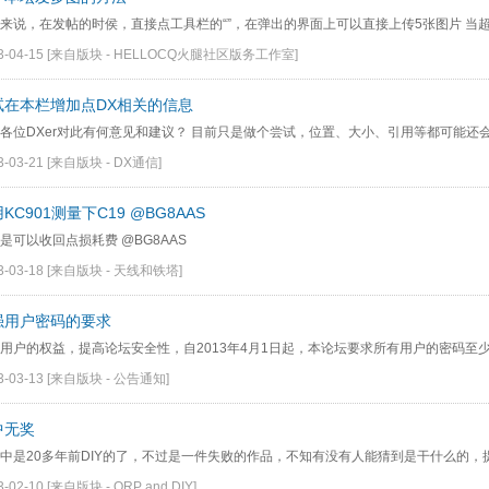
来说，在发帖的时侯，直接点工具栏的“”，在弹出的界面上可以直接上传5张图片 当超 
3-04-15
[来自版块 -
HELLOCQ火腿社区版务工作室
]
试在本栏增加点DX相关的信息
各位DXer对此有何意见和建议？ 目前只是做个尝试，位置、大小、引用等都可能还会有
3-03-21
[来自版块 -
DX通信
]
KC901测量下C19
@BG8AAS
是可以收回点损耗费 @BG8AAS
3-03-18
[来自版块 -
天线和铁塔
]
强用户密码的要求
用户的权益，提高论坛安全性，自2013年4月1日起，本论坛要求所有用户的密码至少包
3-03-13
[来自版块 -
公告通知
]
中无奖
中是20多年前DIY的了，不过是一件失败的作品，不知有没有人能猜到是干什么的，提示
3-02-10
[来自版块 -
QRP and DIY
]