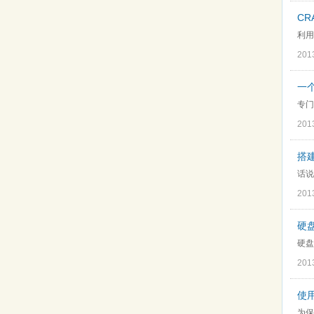
C
利用
201
一
专门
201
搭建
话说
201
硬
硬盘
201
使
为保