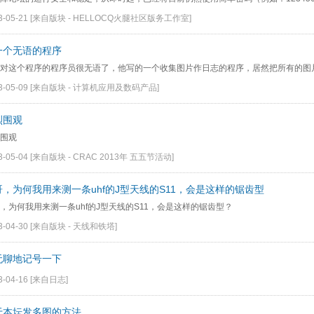
3-05-21
[来自版块 -
HELLOCQ火腿社区版务工作室
]
一个无语的程序
对这个程序的程序员很无语了，他写的一个收集图片作日志的程序，居然把所有的图片和
3-05-09
[来自版块 -
计算机应用及数码产品
]
烈围观
围观
3-05-04
[来自版块 -
CRAC 2013年 五五节活动
]
哥，为何我用来测一条uhf的J型天线的S11，会是这样的锯齿型
，为何我用来测一条uhf的J型天线的S11，会是这样的锯齿型？
3-04-30
[来自版块 -
天线和铁塔
]
无聊地记号一下
3-04-16
[
来自日志
]
于本坛发多图的方法