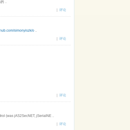
 ..
|
评论
ithub.com/simonyiszk/o
..
|
评论
|
评论
rol (was jAS2SecNET, jSerialNE ..
|
评论