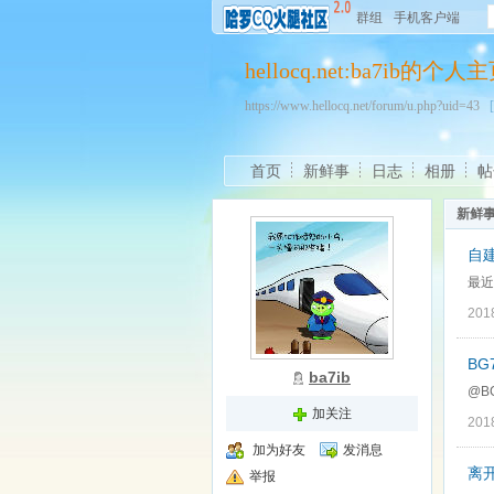
群组
手机客户端
hellocq.net:ba7ib的个人
https://www.hellocq.net/forum/u.php?uid=43
首页
新鲜事
日志
相册
帖
新鲜
自
最近
201
BG
ba7ib
@B
加关注
201
加为好友
发消息
离
举报