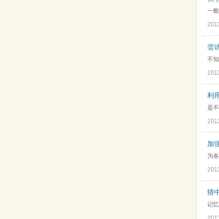
一般
201
尝
不知
201
利用
是不
201
加
为各
201
猜
记忆
201