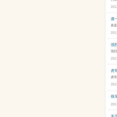
201
遇
真是
201
强
强烈
201
虎
虎哥
201
很
201
关