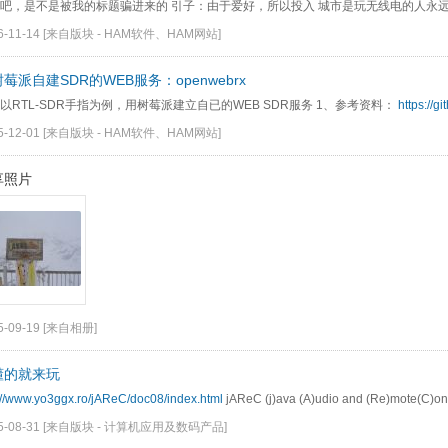
吧，是不是被我的标题骗进来的 引子：由于爱好，所以投入 城市是玩无线电的人永远的
6-11-14
[来自版块 -
HAM软件、HAM网站
]
莓派自建SDR的WEB服务：openwebrx
以RTL-SDR手指为例，用树莓派建立自已的WEB SDR服务 1、参考资料：
https://g
5-12-01
[来自版块 -
HAM软件、HAM网站
]
享照片
5-09-19
[
来自相册
]
懂的就来玩
://www.yo3ggx.ro/jAReC/doc08/index.html
jAReC (j)ava (A)udio and (Re)mote(C)ont
5-08-31
[来自版块 -
计算机应用及数码产品
]