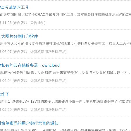
RAC考试复习工具
两天空闲时间，写了个CRAC考试复习用的工具，其实就是顺序或随机显示出A\B\C三类
3-11-26
[来自版块 -
公告通知
]
个大图片分割打印软件
用于将大尺寸的图片文件自动按打印机的纸张尺寸进行自动分割打印，然后人工合拼成大
3-06-07
[来自版块 -
计算机应用及数码产品
]
私有的云存储服务器：owncloud
现在“云”可是热门话题，反正都是“云里来雾里去”的，明白与不明白的都说... 以下为 ..
3-06-04
[来自版块 -
计算机应用及数码产品
]
盘炸了
炸了 1T盘错把5V和12V对调来接，结果硬盘小爆一声，主机电源短路保护了 谁知道这个
3-05-29
[来自版块 -
计算机应用及数码产品
]
用简单密码的用户实行禁言的通知
障论坛的运行安全和稳定，从即时起，已经将目前仍然使用简单密码（例如：123456，12