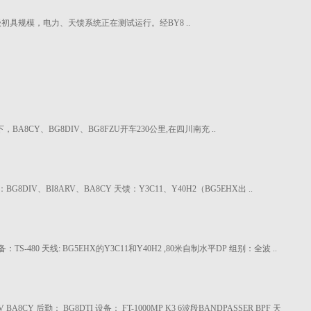
级初具规模，电力、天馈系统正在测试运行。经BY8 ..
A8CY、BG8DIV、BG8FZU开车230公里,在四川南充 ..
DIV、BI8ARV、BA8CY 天馈：Y3C11、Y40H2（BG5EHX出 ..
V 设备：TS-480 天线: BG5EHX的Y3C11和Y40H2 ,80米自制水平DP 组别：全波 ..
8ARV BA8CY 后勤： BG8DTI 设备： FT-1000MP K3 6波段BANDPASSER BPF 天