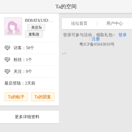
Ta的空间
BD8ATI(UID:23702)
论坛首页
用户中心
关注Ta
发私信
登录可参与活动，领取礼包~
登录
|
注册
粤ICP备05043810号
访客：50个
-->
粉丝：1个
关注：0个
最后登陆：2天前
Ta的帖子
Ta的回复
更多详细资料