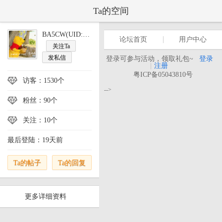
Ta的空间
BA5CW(UID:18170)
论坛首页
用户中心
关注Ta
发私信
登录可参与活动，领取礼包~
登录
|
注册
粤ICP备05043810号
访客：1530个
-->
粉丝：90个
关注：10个
最后登陆：19天前
Ta的帖子
Ta的回复
更多详细资料