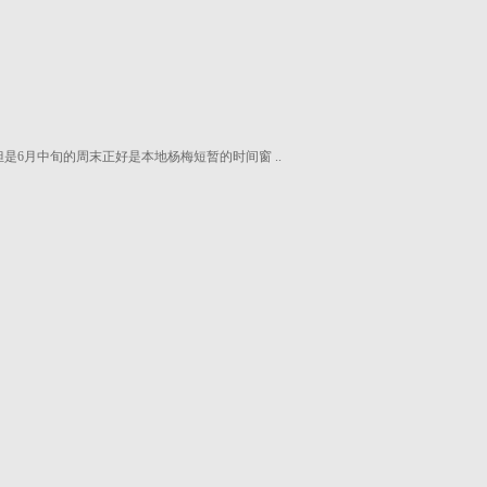
但是6月中旬的周末正好是本地杨梅短暂的时间窗 ..