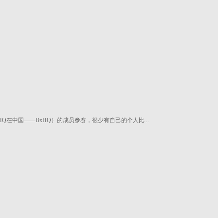
F HQ在中国——BxHQ）的成员参赛，很少有自己的个人比 ..