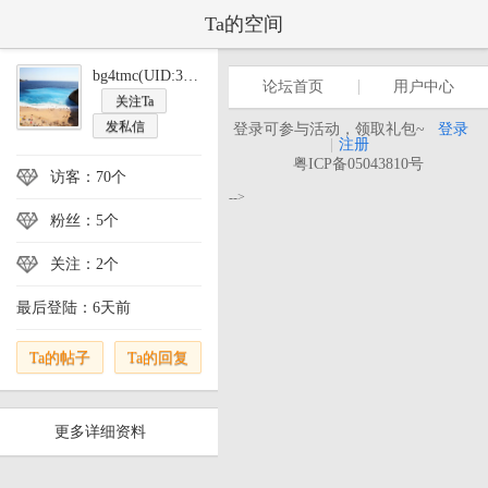
Ta的空间
bg4tmc(UID:360668)
论坛首页
用户中心
关注Ta
发私信
登录可参与活动，领取礼包~
登录
|
注册
粤ICP备05043810号
访客：70个
-->
粉丝：5个
关注：2个
最后登陆：6天前
Ta的帖子
Ta的回复
更多详细资料