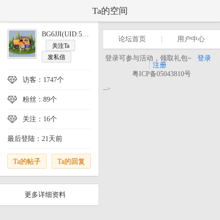
Ta的空间
BG6JJI(UID:53834)
论坛首页
用户中心
关注Ta
发私信
登录可参与活动，领取礼包~
登录
|
注册
粤ICP备05043810号
访客：1747个
-->
粉丝：89个
关注：16个
最后登陆：21天前
Ta的帖子
Ta的回复
更多详细资料