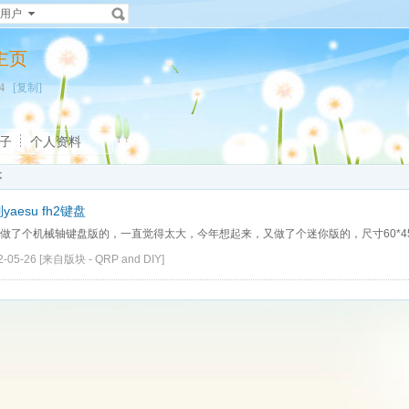
用户
人主页
834
[复制]
子
个人资料
事
yaesu fh2键盘
做了个机械轴键盘版的，一直觉得太大，今年想起来，又做了个迷你版的，尺寸60*45m
2-05-26
[来自版块 -
QRP and DIY
]