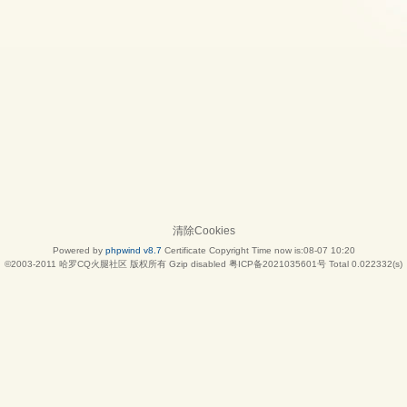
清除Cookies
Powered by
phpwind v8.7
Certificate
Copyright Time now is:08-07 10:20
©2003-2011
哈罗CQ火腿社区
版权所有 Gzip disabled
粤ICP备2021035601号
Total 0.022332(s)