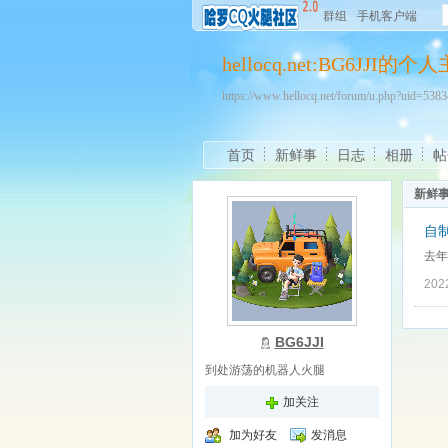
群组
手机客户端
hellocq.net:BG6JJI的个
https://www.hellocq.net/forum/u.php?uid=53
首页
新鲜事
日志
相册
帖
新鲜
自制
去年
202
BG6JJI
到处游荡的机器人火腿
加关注
加为好友
发消息