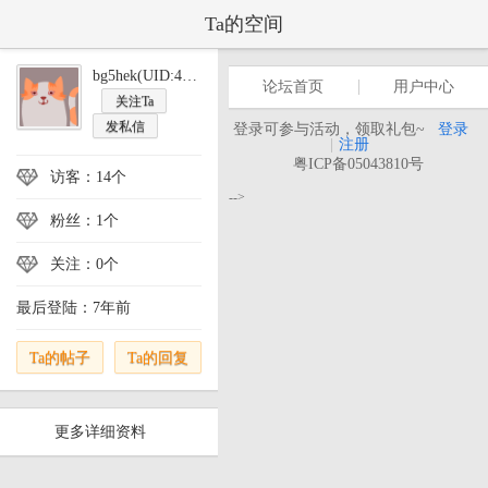
Ta的空间
bg5hek(UID:417671)
论坛首页
用户中心
关注Ta
发私信
登录可参与活动，领取礼包~
登录
|
注册
粤ICP备05043810号
访客：14个
-->
粉丝：1个
关注：0个
最后登陆：7年前
Ta的帖子
Ta的回复
更多详细资料