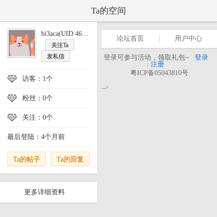
Ta的空间
bi3aca(UID:462057)
论坛首页
用户中心
关注Ta
发私信
登录可参与活动，领取礼包~
登录
|
注册
粤ICP备05043810号
访客：1个
-->
粉丝：0个
关注：0个
最后登陆：4个月前
Ta的帖子
Ta的回复
更多详细资料