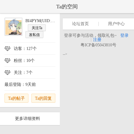
Ta的空间
BI4PYM(UID:446553)
论坛首页
用户中心
关注Ta
发私信
登录可参与活动，领取礼包~
登录
|
注册
粤ICP备05043810号
访客：127个
-->
粉丝：10个
关注：7个
最后登陆：9天前
Ta的帖子
Ta的回复
更多详细资料