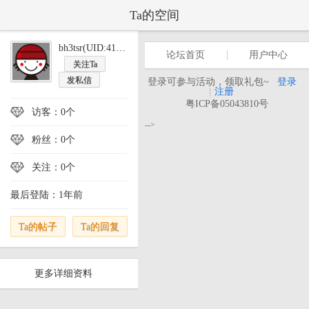
Ta的空间
bh3tsr(UID:416719)
论坛首页
用户中心
关注Ta
发私信
登录可参与活动，领取礼包~
登录
|
注册
粤ICP备05043810号
访客：0个
-->
粉丝：0个
关注：0个
最后登陆：1年前
Ta的帖子
Ta的回复
更多详细资料