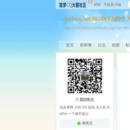
群组
手机客户端
hellocq.net:BG4KYA的
https://www.hellocq.net/forum/u.php?uid=38
首页
新鲜事
日志
相册
帖
BD4KA
业余养蜂 户外 DX 海岛 无人机 G
oPro 一个都不能少
加关注