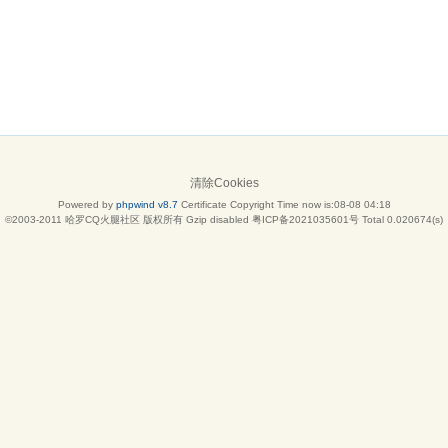
清除Cookies
Powered by
phpwind v8.7
Certificate
Copyright Time now is:08-08 04:18
©2003-2011
哈罗CQ火腿社区
版权所有 Gzip disabled
粤ICP备2021035601号
Total 0.020674(s)