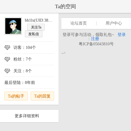
Ta的空间
bh1lx(UID:386607)
论坛首页
用户中心
关注Ta
发私信
登录可参与活动，领取礼包~
登录
|
注册
粤ICP备05043810号
访客：104个
-->
粉丝：7个
关注：8个
最后登陆：8年前
Ta的帖子
Ta的回复
更多详细资料