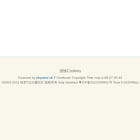
清除Cookies
Powered by
phpwind v8.7
Certificate
Copyright Time now is:08-07 05:44
©2003-2011
哈罗CQ火腿社区
版权所有 Gzip disabled
粤ICP备2021035601号
Total 0.022096(s)