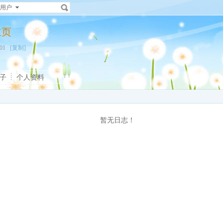
用户
人主页
0301
[复制]
子
个人资料
暂无日志！