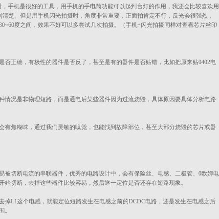
时，手机是很好的工具，用手机的手电筒功能可以起到台灯的作用，我还会比较喜欢用
别清楚。但是用手机闪光拍摄时，角度非常重要，正面拍肯定不行，反光会很强烈，
0~60度之间，效果不好可以多尝试几次拍摄。（手机+闪光拍摄同样对查看芯片丝印
是否正确，有极性的器件是否反了，甚至是有的器件是否贴错，比如把原来贴0402电
种情况是非物理短路，而是通电后某些器件因为过流烧毁，具体原因要具体分析电路
会有焦糊味，通过我们灵敏的嗅觉，也能找到故障部位，甚至大部分烧毁的芯片或器
易被切断电流的串联器件，优秀的电路设计中，会有保险丝、电感、二极管、0欧姆电
开始切断，去掉这些器件比较容易，然后逐一定位是否还存在短路现象。
掉L1这个电感，就能定位短路发生在电感之前的DCDC电路，还是发生在电感之后
围。