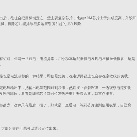
出后，往往会把目标锁定在一些主要复杂芯片，比如ARM芯片由于集成度高，外设和
引脚，拆除芯片能排除很多这些引脚引起的潜在风险。
有短路。但是一旦通电，电流异常，用小功率适配器供电发现电压被拉低很多，这是
。
路也是电流超标的一种结果，即使是短路，在电源路径上也会存在毫欧级的负载。
定电压输出下，把输出电流范围跳到极限，然后接上负载PCB，一边观察电流变化，
上发热的部位，看看是哪些芯片或部位发热严重且升温迅速，就重点排查。
处都很烫，这种只有最后一招了，那就是一直通电，等到芯片达到使用极限，自己烧
，大部分短路问题可以逐步定位出来。