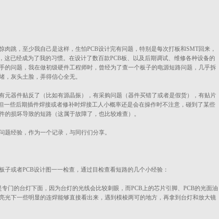
惊肉跳，至少我自己是这样，生怕PCB设计完有问题，特别是每次打板和SMT回来，
，这已经成为了我的习惯。在设计了数百款PCB板、以及后期调试、维修各种设备的
手的问题，我在做初级硬件工程师时，曾经为了查一个板子的电源短路问题，几乎拆
绪，灰头土脸，弄得信心全无。
有元器件贴反了（比如有源晶振），有采购问题（器件买错了或者是假货），有贴片
，但一些后期插件焊接或者修补时焊接工人小概率还是会在操作时不注意，碰到了某些
件的损坏导致的短路（这属于故障了，也比较难查）。
问题经验，作为一个记录，与同行们分享。
板子或者PCB设计图一一检查，通过目检查看短路的几个小经验：
专门的台灯下面，因为台灯的光线会比较刺眼，而PCB上的芯片引脚、PCB的光面油
亮光下一些明显的连焊能够直接看出来，遇到模棱两可的地方，再拿到台灯和放大镜