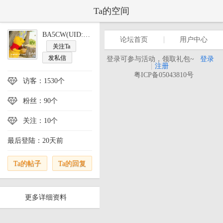
Ta的空间
BA5CW(UID:18170)
论坛首页
用户中心
关注Ta
发私信
登录可参与活动，领取礼包~
登录
|
注册
粤ICP备05043810号
访客：1530个
粉丝：90个
关注：10个
最后登陆：20天前
Ta的帖子
Ta的回复
更多详细资料